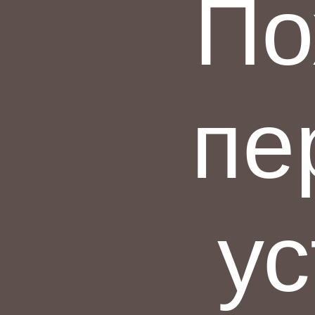
По
пе
ус