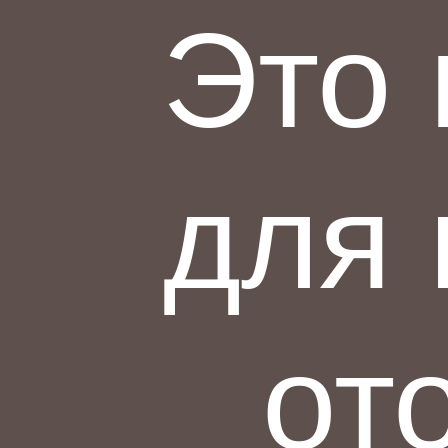
Это
для 
от