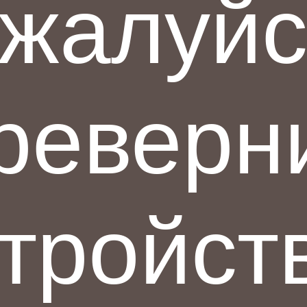
жалуйс
реверн
тройст