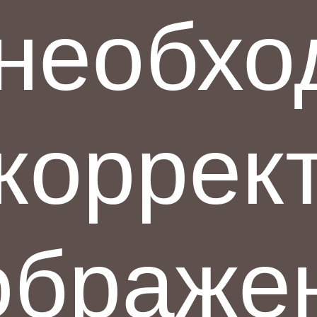
 необхо
коррек
ображе