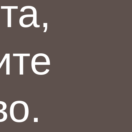
та,
ите
во.