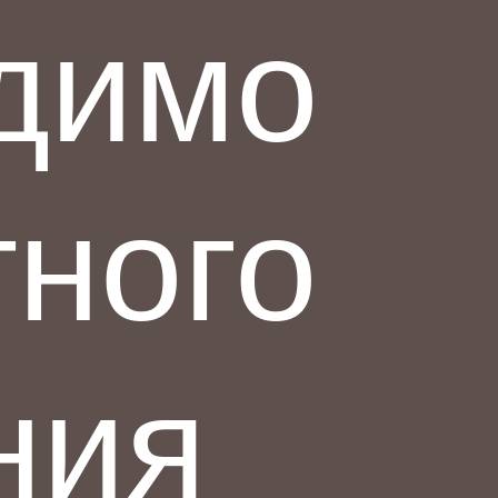
димо
тного
ния